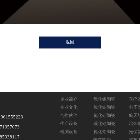
返回
关于和恒
产品中心
应用
企业简介
氧化铝陶瓷
医疗
企业文化
氧化锆陶瓷
电子
合作伙伴
氮化硅陶瓷
航天
961555223
生产设备
碳化硅陶瓷
冶金
71357073
检测设备
氮化铝陶瓷
光伏
85038117
蜂窝陶瓷
汽车