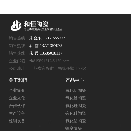
销售热线：
朱会东 15961555223
销售热线：
韩 雪 13771357073
销售热线：
朱 兵 13585038117
企业邮箱：zhd19891212@126.com
公司地址：江苏省宜兴市丁蜀镇任墅工业区
关于和恒
产品中心
企业简介
氧化铝陶瓷
企业文化
氧化锆陶瓷
合作伙伴
氮化硅陶瓷
生产设备
碳化硅陶瓷
检测设备
氮化铝陶瓷
蜂窝陶瓷