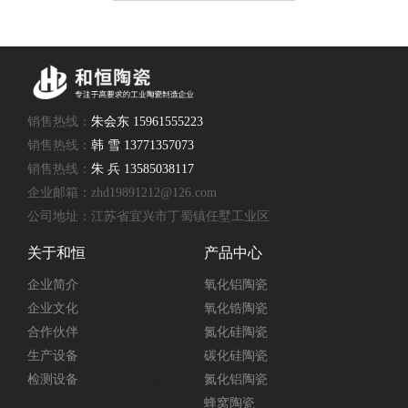
销售热线：
朱会东 15961555223
销售热线：
韩 雪 13771357073
销售热线：
朱 兵 13585038117
企业邮箱：zhd19891212@126.com
公司地址：江苏省宜兴市丁蜀镇任墅工业区
关于和恒
产品中心
企业简介
氧化铝陶瓷
企业文化
氧化锆陶瓷
合作伙伴
氮化硅陶瓷
生产设备
碳化硅陶瓷
检测设备
氮化铝陶瓷
蜂窝陶瓷