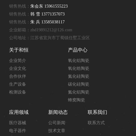
销售热线：
朱会东 15961555223
销售热线：
韩 雪 13771357073
销售热线：
朱 兵 13585038117
企业邮箱：zhd19891212@126.com
公司地址：江苏省宜兴市丁蜀镇任墅工业区
关于和恒
产品中心
企业简介
氧化铝陶瓷
企业文化
氧化锆陶瓷
合作伙伴
氮化硅陶瓷
生产设备
碳化硅陶瓷
检测设备
氮化铝陶瓷
蜂窝陶瓷
应用领域
新闻动态
联系我们
医疗器械
公司新闻
联系方式
电子器件
技术文章