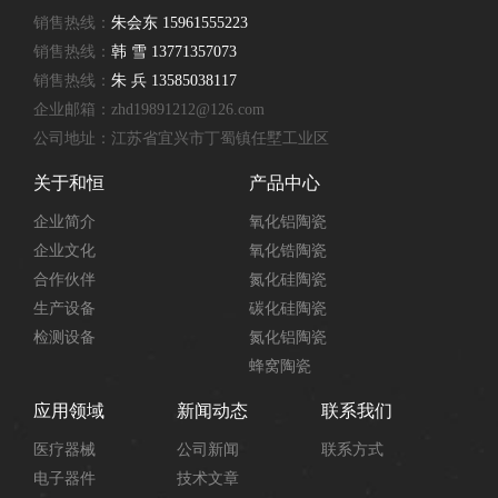
销售热线：
朱会东 15961555223
销售热线：
韩 雪 13771357073
销售热线：
朱 兵 13585038117
企业邮箱：zhd19891212@126.com
公司地址：江苏省宜兴市丁蜀镇任墅工业区
关于和恒
产品中心
企业简介
氧化铝陶瓷
企业文化
氧化锆陶瓷
合作伙伴
氮化硅陶瓷
生产设备
碳化硅陶瓷
检测设备
氮化铝陶瓷
蜂窝陶瓷
应用领域
新闻动态
联系我们
医疗器械
公司新闻
联系方式
电子器件
技术文章