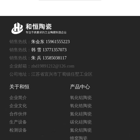
销售热线：
朱会东 15961555223
销售热线：
韩 雪 13771357073
销售热线：
朱 兵 13585038117
企业邮箱：zhd19891212@126.com
公司地址：江苏省宜兴市丁蜀镇任墅工业区
关于和恒
产品中心
企业简介
氧化铝陶瓷
企业文化
氧化锆陶瓷
合作伙伴
氮化硅陶瓷
生产设备
碳化硅陶瓷
检测设备
氮化铝陶瓷
蜂窝陶瓷