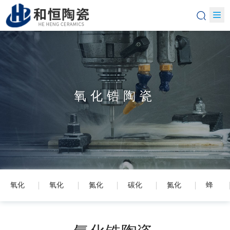
氧化锆陶瓷
氧化
氧化
氮化
碳化
氮化
蜂
铝陶
锆陶
硅陶
硅陶
铝陶
窝