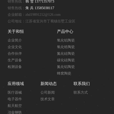
销售热线：
韩 雪 13771357073
销售热线：
朱 兵 13585038117
企业邮箱：zhd19891212@126.com
公司地址：江苏省宜兴市丁蜀镇任墅工业区
关于和恒
产品中心
企业简介
氧化铝陶瓷
企业文化
氧化锆陶瓷
合作伙伴
氮化硅陶瓷
生产设备
碳化硅陶瓷
检测设备
氮化铝陶瓷
蜂窝陶瓷
应用领域
新闻动态
联系我们
医疗器械
公司新闻
联系方式
电子器件
技术文章
航天航空
冶金钢铁