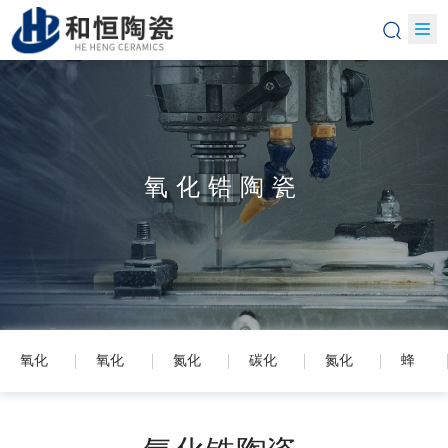
氧化锆陶瓷
氧化
氧化
氮化
碳化
氮化
蜂
铝陶
锆陶
硅陶
硅陶
铝陶
窝